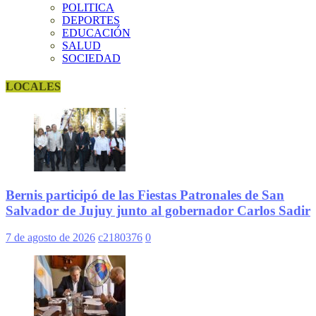
POLITICA
DEPORTES
EDUCACIÓN
SALUD
SOCIEDAD
LOCALES
Bernis participó de las Fiestas Patronales de San
Salvador de Jujuy junto al gobernador Carlos Sadir
7 de agosto de 2026
c2180376
0